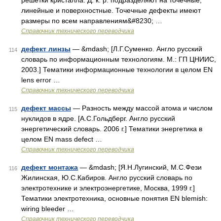
решетки кристалла. Д. к. р. подразделяют на точечные,
линейные и поверхностные. Точечные дефекты имеют
размеры по всем направлениям&#8230; …
Справочник технического переводчика
дефект линзы
— &mdash; [Л.Г.Суменко. Англо русский
114
словарь по информационным технологиям. М.: ГП ЦНИИС,
2003.] Тематики информационные технологии в целом EN
lens error …
Справочник технического переводчика
дефект массы
— Разность между массой атома и числом
115
нуклидов в ядре. [А.С.Гольдберг. Англо русский
энергетический словарь. 2006 г.] Тематики энергетика в
целом EN mass defect …
Справочник технического переводчика
дефект монтажа
— &mdash; [Я.Н.Лугинский, М.С.Фези
116
Жилинская, Ю.С.Кабиров. Англо русский словарь по
электротехнике и электроэнергетике, Москва, 1999 г.]
Тематики электротехника, основные понятия EN blemish:
wiring bleeder …
Справочник технического переводчика