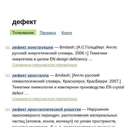
дефект
Толкование
Перевод
Книги
дефект конструкции
— &mdash; [А.С.Гольдберг. Англо
111
русский энергетический словарь. 2006 г.] Тематики
энергетика в целом EN design deficiency …
Справочник технического переводчика
дефект кристалла
— &mdash; [Англо русский
112
геммологический словарь. Красноярск, КрасБерри. 2007.]
Тематики геммология и ювелирное производство EN crystal
defeсt …
Справочник технического переводчика
дефект кристаллической решетки
— Нарушение
113
закономерного периодич. расположения материальных
частиц (атомов, ионов, молекул) по узлам пространств,