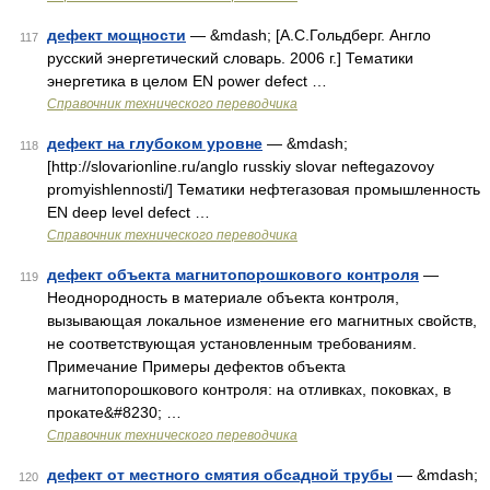
дефект мощности
— &mdash; [А.С.Гольдберг. Англо
117
русский энергетический словарь. 2006 г.] Тематики
энергетика в целом EN power defect …
Справочник технического переводчика
дефект на глубоком уровне
— &mdash;
118
[http://slovarionline.ru/anglo russkiy slovar neftegazovoy
promyishlennosti/] Тематики нефтегазовая промышленность
EN deep level defect …
Справочник технического переводчика
дефект объекта магнитопорошкового контроля
—
119
Неоднородность в материале объекта контроля,
вызывающая локальное изменение его магнитных свойств,
не соответствующая установленным требованиям.
Примечание Примеры дефектов объекта
магнитопорошкового контроля: на отливках, поковках, в
прокате&#8230; …
Справочник технического переводчика
дефект от местного смятия обсадной трубы
— &mdash;
120