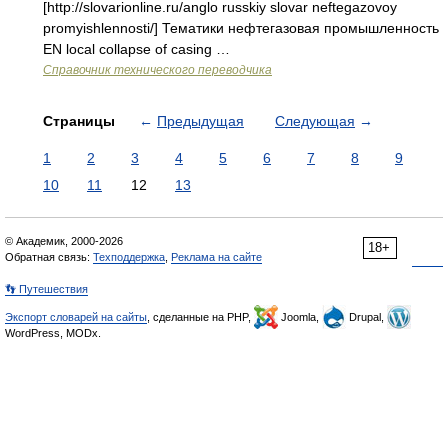
[http://slovarionline.ru/anglo russkiy slovar neftegazovoy
promyishlennosti/] Тематики нефтегазовая промышленность
EN local collapse of casing …
Справочник технического переводчика
Страницы
←
Предыдущая
Следующая
→
1
2
3
4
5
6
7
8
9
10
11
12
13
© Академик, 2000-2026
18+
Обратная связь:
Техподдержка
,
Реклама на сайте
👣 Путешествия
Экспорт словарей на сайты
, сделанные на PHP,
Joomla,
Drupal,
WordPress, MODx.